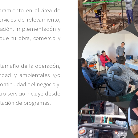
ramiento en el ​área de
rvicios ​de relevamiento,
citación, implementación y
 que tu obra, comercio y
 tamaño ​de la operación,
ridad y ambientales y/o
ontinuidad del negocio y ​
ro ​servicio incluye desde
ntación de programas.