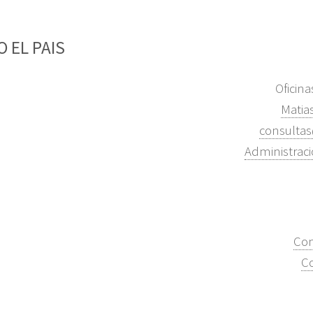
 EL PAIS
Oficin
Matia
consulta
Administrac
Con
Co