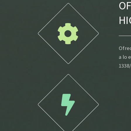
OF
HI
Ofrec
a lo 
1338/